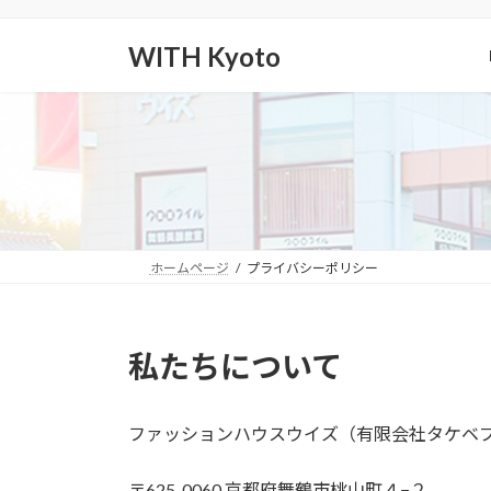
コ
ナ
ン
ビ
WITH Kyoto
テ
ゲ
ン
ー
ツ
シ
へ
ョ
ス
ン
キ
に
ッ
移
プ
動
ホームページ
プライバシーポリシー
私たちについて
ファッションハウスウイズ（有限会社タケベ
〒625-0060 京都府舞鶴市桃山町４−２